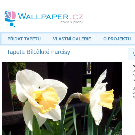
PŘIDAT TAPETU
VLASTNÍ GALERIE
O PROJEKTU
Tapeta Bíložluté narcisy
P
j
n
r
U
p
z