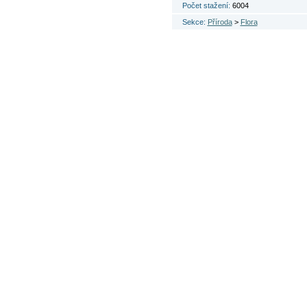
Počet stažení:
6004
Sekce:
Příroda
>
Flora