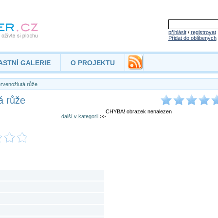
přihlásit
/
registrovat
Přidat do oblíbených
ASTNÍ GALERIE
O PROJEKTU
rvenožlutá růže
á růže
CHYBA! obrazek nenalezen
další v kategorii
>>