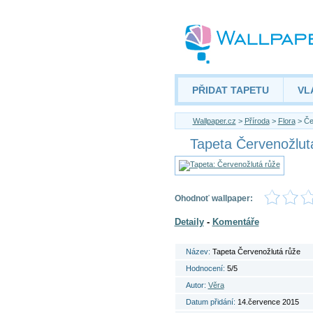
PŘIDAT TAPETU
VL
Wallpaper.cz
>
Příroda
>
Flora
> Če
Tapeta Červenožlut
Ohodnoť wallpaper:
Detaily
-
Komentáře
Název:
Tapeta Červenožlutá růže
Hodnocení:
5/5
Autor:
Věra
Datum přidání:
14.července 2015