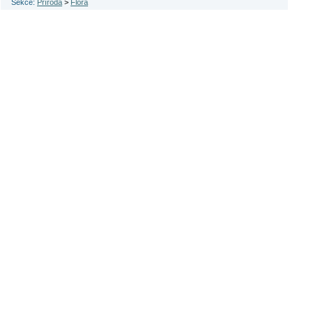
Sekce:
Příroda
>
Flora