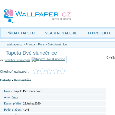
PŘIDAT TAPETU
VLASTNÍ GALERIE
O PROJEKTU
Wallpaper.cz
>
Příroda
>
Flora
> Dvě slunečnice
Tapeta Dvě slunečnice
CHYBA
<<
předchozí v kategorii
Ohodnoť wallpaper:
Detaily
-
Komentáře
Název:
Tapeta Dvě slunečnice
Autor:
Věra
Datum přidání:
22.ledna 2020
Počet stažení:
4146