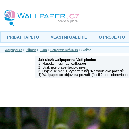
PŘIDAT TAPETU
VLASTNÍ GALERIE
O PROJEKTU
Wallpaper.cz
>
Příroda
>
Flora
>
Fotografie květin 19
> Stažení
Jak uložit wallpaper na Vaši plochu:
1) Najeďte myší nad wallpaper
2) Stiskněte pravé tlačítko myši
3) Objeví se menu. Vyberte z něj "Nastavit jako pozadí"
4) Wallpaper se objeví na pozadí. (Jestliže ne, obnovte po