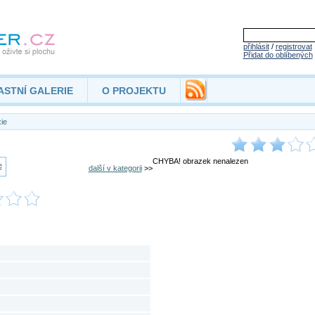
přihlásit
/
registrovat
Přidat do oblíbených
ASTNÍ GALERIE
O PROJEKTU
ie
CHYBA! obrazek nenalezen
další v kategorii
>>