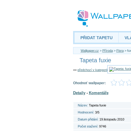
PŘIDAT TAPETU
VL
Wallpaper.cz
>
Příroda
>
Flora
> fux
Tapeta fuxie
<<
předchozí v kategorii
Ohodnoť wallpaper:
Detaily
-
Komentáře
Název:
Tapeta fuxie
Hodnocení:
3/5
Datum přidání:
19.listopadu 2010
Počet stažení:
9746