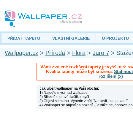
PŘIDAT TAPETU
VLASTNÍ GALERIE
O PROJEKTU
Wallpaper.cz
>
Příroda
>
Flora
>
Jaro 7
> Staže
Vámi zvolené rozlišení tapety je vyšší než roz
Kvalita tapety může být snížena.
Stáhnout 
rozlišení (x)
Jak uložit wallpaper na Vaši plochu:
1) Najeďte myší nad wallpaper
2) Stiskněte pravé tlačítko myši
3) Objeví se menu. Vyberte z něj "Nastavit jako pozadí"
4) Wallpaper se objeví na pozadí. (Jestliže ne, obnovte po