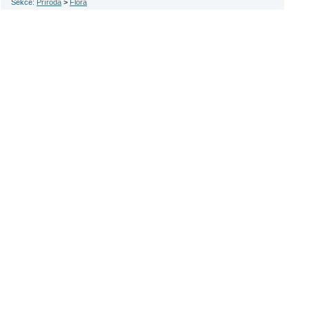
Sekce:
Příroda
>
Flora