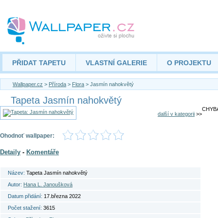
PŘIDAT TAPETU
VLASTNÍ GALERIE
O PROJEKTU
Wallpaper.cz
>
Příroda
>
Flora
> Jasmín nahokvětý
Tapeta Jasmín nahokvětý
CHYBA
další v kategorii
>>
Ohodnoť wallpaper:
Detaily
-
Komentáře
Název:
Tapeta Jasmín nahokvětý
Autor:
Hana L. Janoušková
Datum přidání:
17.března 2022
Počet stažení:
3615