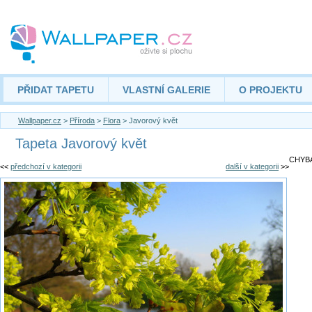
PŘIDAT TAPETU
VLASTNÍ GALERIE
O PROJEKTU
Wallpaper.cz
>
Příroda
>
Flora
> Javorový květ
Tapeta Javorový květ
CHYBA
<<
předchozí v kategorii
další v kategorii
>>