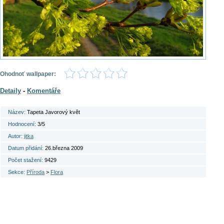
Ohodnoť wallpaper:
Detaily
-
Komentáře
Název:
Tapeta Javorový květ
Hodnocení:
3/5
Autor:
jitka
Datum přidání:
26.března 2009
Počet stažení:
9429
Sekce:
Příroda
>
Flora