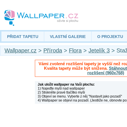
PŘIDAT TAPETU
VLASTNÍ GALERIE
O PROJEKTU
Wallpaper.cz
>
Příroda
>
Flora
>
Jetelík 3
> Sta
Vámi zvolené rozlišení tapety je vyšší než roz
Kvalita tapety může být snížena.
Stáhnout 
rozlišení (960x768)
Jak uložit wallpaper na Vaši plochu:
1) Najeďte myší nad wallpaper
2) Stiskněte pravé tlačítko myši
3) Objeví se menu. Vyberte z něj "Nastavit jako pozadí"
4) Wallpaper se objeví na pozadí. (Jestliže ne, obnovte po