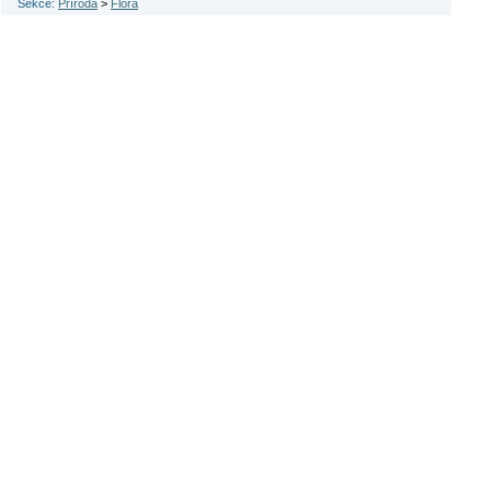
Sekce:
Příroda
>
Flora