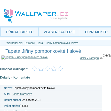
PŘIDAT TAPETU
VLASTNÍ GALERIE
O PROJEKTU
Wallpaper.cz
>
Příroda
>
Flora
> Jiřiny pomponkovité fialové
Tapeta Jiřiny pomponkovité fialové
CHYBA
další v kategorii
>>
Ohodnoť wallpaper:
Detaily
-
Komentáře
Název:
Tapeta Jiřiny pomponkovité fialové
Autor:
Lenka Marešová
Datum přidání:
24.června 2015
Počet stažení:
5454