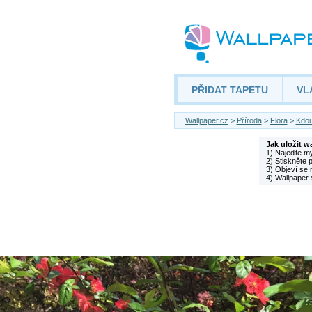
PŘIDAT TAPETU
VL
Wallpaper.cz
>
Příroda
>
Flora
>
Kdou
Jak uložit w
1) Najeďte m
2) Stiskněte 
3) Objeví se 
4) Wallpaper 