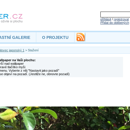
přihlásit
/
registrovat
Přidat do oblíbených
ASTNÍ GALERIE
O PROJEKTU
lovec japonský 1
> Stažení
allpaper na Vaši plochu:
yší nad wallpaper
pravé tlačítko myši
menu. Vyberte z něj "Nastavit jako pozadí"
se objeví na pozadí. (Jestliže ne, obnovte pozadí)