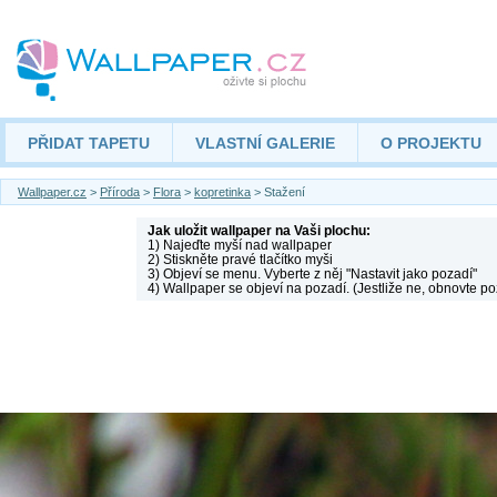
PŘIDAT TAPETU
VLASTNÍ GALERIE
O PROJEKTU
Wallpaper.cz
>
Příroda
>
Flora
>
kopretinka
> Stažení
Jak uložit wallpaper na Vaši plochu:
1) Najeďte myší nad wallpaper
2) Stiskněte pravé tlačítko myši
3) Objeví se menu. Vyberte z něj "Nastavit jako pozadí"
4) Wallpaper se objeví na pozadí. (Jestliže ne, obnovte po