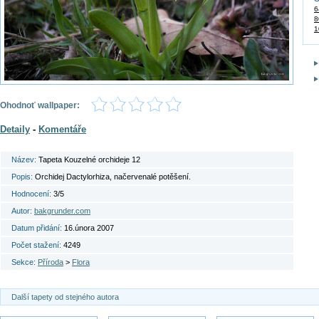
6
8
1
Ohodnoť wallpaper:
Detaily
-
Komentáře
Název:
Tapeta Kouzelné orchideje 12
Popis:
Orchidej Dactylorhiza, načervenalé potěšení.
Hodnocení:
3/5
Autor:
bakgrunder.com
Datum přidání:
16.února 2007
Počet stažení:
4249
Sekce:
Příroda
>
Flora
Další tapety od stejného autora