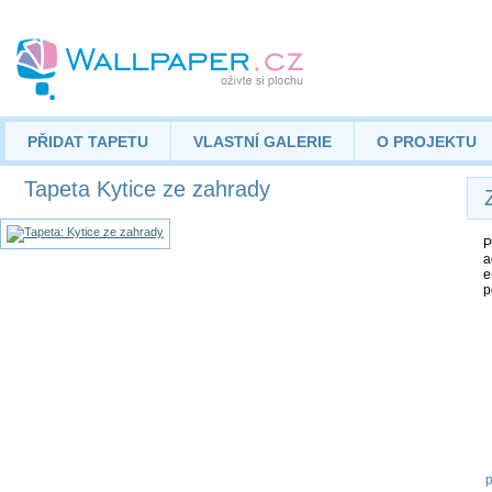
PŘIDAT TAPETU
VLASTNÍ GALERIE
O PROJEKTU
Tapeta Kytice ze zahrady
P
a
e
p
p