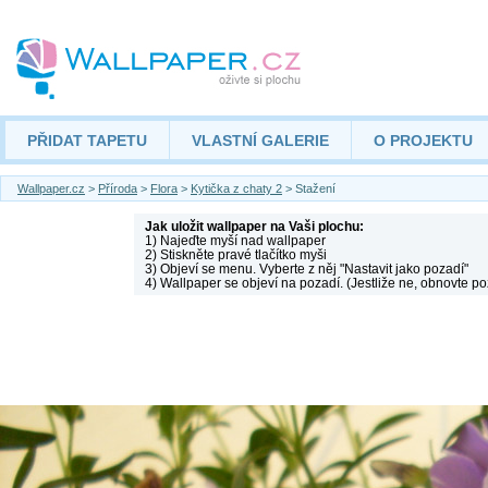
PŘIDAT TAPETU
VLASTNÍ GALERIE
O PROJEKTU
Wallpaper.cz
>
Příroda
>
Flora
>
Kytička z chaty 2
> Stažení
Jak uložit wallpaper na Vaši plochu:
1) Najeďte myší nad wallpaper
2) Stiskněte pravé tlačítko myši
3) Objeví se menu. Vyberte z něj "Nastavit jako pozadí"
4) Wallpaper se objeví na pozadí. (Jestliže ne, obnovte po