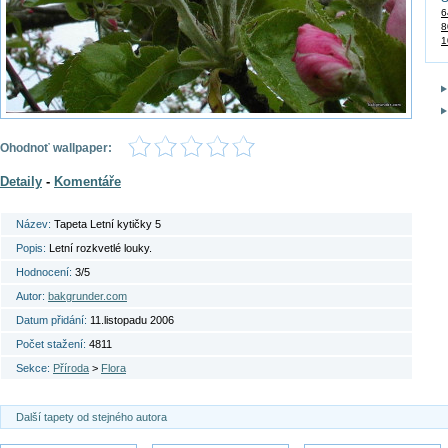
6
8
1
Ohodnoť wallpaper:
Detaily
-
Komentáře
Název:
Tapeta Letní kytičky 5
Popis:
Letní rozkvetlé louky.
Hodnocení:
3/5
Autor:
bakgrunder.com
Datum přidání:
11.listopadu 2006
Počet stažení:
4811
Sekce:
Příroda
>
Flora
Další tapety od stejného autora