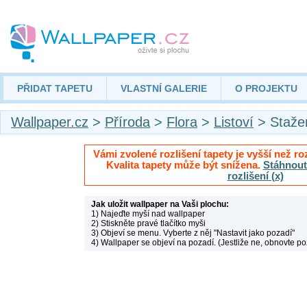
PŘIDAT TAPETU
VLASTNÍ GALERIE
O PROJEKTU
Wallpaper.cz
>
Příroda
>
Flora
>
Listoví
> Staže
Vámi zvolené rozlišení tapety je vyšší než roz
Kvalita tapety může být snížena.
Stáhnout 
rozlišení (x)
Jak uložit wallpaper na Vaši plochu:
1) Najeďte myší nad wallpaper
2) Stiskněte pravé tlačítko myši
3) Objeví se menu. Vyberte z něj "Nastavit jako pozadí"
4) Wallpaper se objeví na pozadí. (Jestliže ne, obnovte po