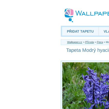
PŘIDAT TAPETU
VL
Wallpaper.cz
>
Příroda
>
Flora
> Mo
Tapeta Modrý hyaci