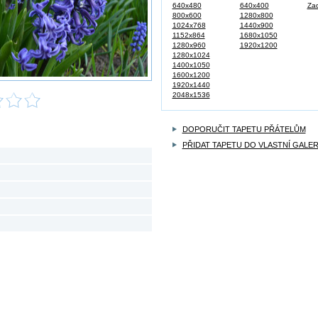
640x480
640x400
Zad
800x600
1280x800
1024x768
1440x900
1152x864
1680x1050
1280x960
1920x1200
1280x1024
1400x1050
1600x1200
1920x1440
2048x1536
DOPORUČIT TAPETU PŘÁTELŮM
PŘIDAT TAPETU DO VLASTNÍ GALER