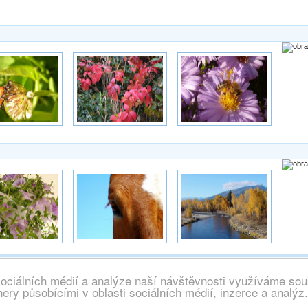
sociálních médií a analýze naší návštěvnosti využíváme sou
chna práva vyhrazena, info@wallpaper.cz
ery působícími v oblasti sociálních médií, inzerce a analýz