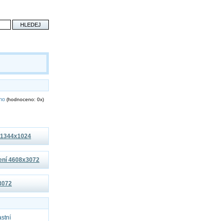
eno
(hodnoceno: 0x)
í 1344x1024
šení 4608x3072
x3072
astní