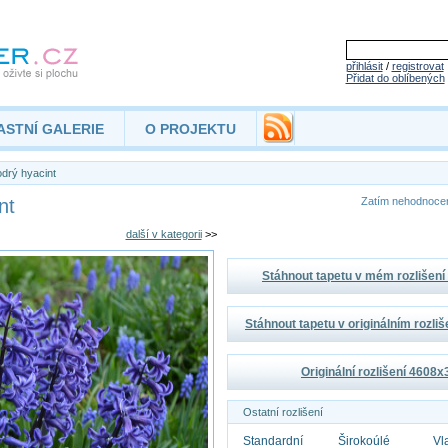
přihlásit
/
registrovat
Přidat do oblíbených
ASTNÍ GALERIE
O PROJEKTU
drý hyacint
nt
Zatím nehodnoc
další v kategorii
>>
Stáhnout tapetu v mém rozlišen
Stáhnout tapetu v originálním rozli
Originální rozlišení 4608
Ostatní rozlišení
Standardní
Širokoúlé
Vl