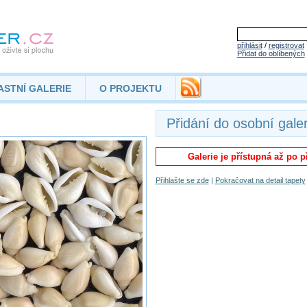
přihlásit
/
registrovat
Přidat do oblíbených
ASTNÍ GALERIE
O PROJEKTU
Přidání do osobní galer
Galerie je přístupná až po p
Přihlašte se zde
|
Pokračovat na detail tapety