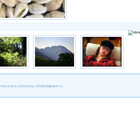
chna práva vyhrazena, info@wallpaper.cz