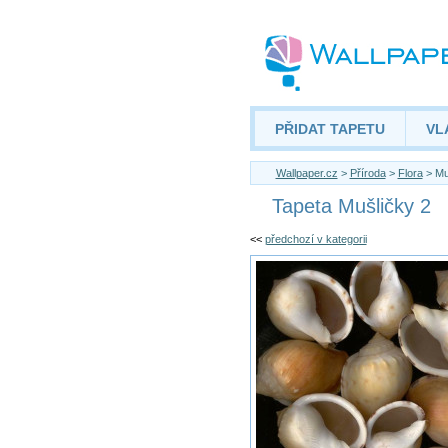
PŘIDAT TAPETU
VL
Wallpaper.cz
>
Příroda
>
Flora
> Mu
Tapeta Mušličky 2
<<
předchozí v kategorii