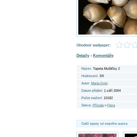
Ohodnoť wallpaper:
Detaily
-
Komentáře
Název:
Tapeta Mušličky 2
Hodnocení:
3/5
Autor:
Maria Grist
Datum přidání:
1.září 2004
Počet stažení:
10182
Sekce:
Příroda
>
Flora
Další tapety od stejného autora