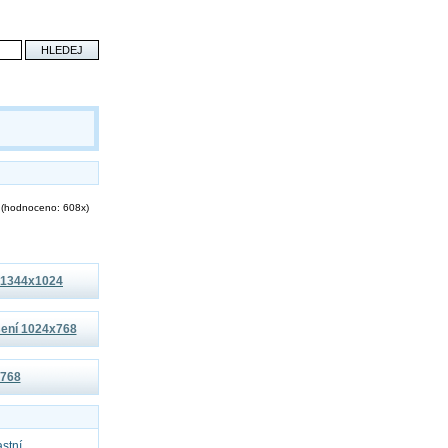
(hodnoceno: 608x)
í 1344x1024
išení 1024x768
x768
astní