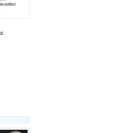
at rozlišení
IE