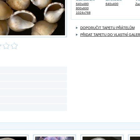
640x480
640x400
Zad
800x600
1024x768
DOPORUČIT TAPETU PŘÁTELŮM
PŘIDAT TAPETU DO VLASTNÍ GALER