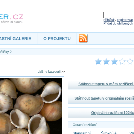
přihlásit
/
registrovat
Přidat do oblíbených
ASTNÍ GALERIE
O PROJEKTU
šličky 2
další v kategorii
>>
Stáhnout tapetu v mém rozlišen
Stáhnout tapetu v originálním rozl
Originální rozlišení 1024
Ostatní rozlišení
Standardní
Širokoúlé
Vl