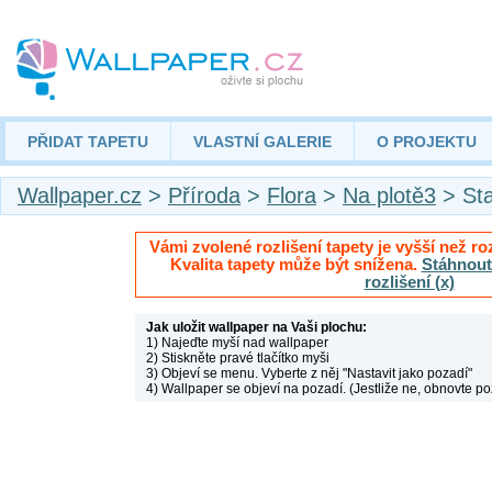
PŘIDAT TAPETU
VLASTNÍ GALERIE
O PROJEKTU
Wallpaper.cz
>
Příroda
>
Flora
>
Na plotě3
> St
Vámi zvolené rozlišení tapety je vyšší než roz
Kvalita tapety může být snížena.
Stáhnout 
rozlišení (x)
Jak uložit wallpaper na Vaši plochu:
1) Najeďte myší nad wallpaper
2) Stiskněte pravé tlačítko myši
3) Objeví se menu. Vyberte z něj "Nastavit jako pozadí"
4) Wallpaper se objeví na pozadí. (Jestliže ne, obnovte po