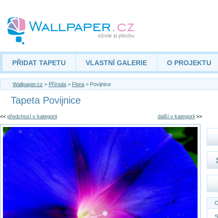
PŘIDAT TAPETU
VLASTNÍ GALERIE
O PROJEKTU
Wallpaper.cz
>
Příroda
>
Flora
> Povijnice
Tapeta Povijnice
<<
předchozí v kategorii
další v kategorii
>>
O
S