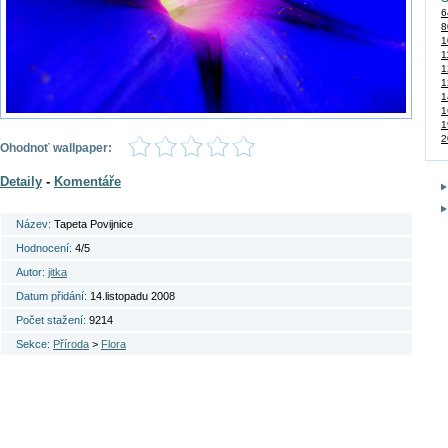
6
8
1
1
1
1
1
1
1
2
Ohodnoť wallpaper:
Detaily
-
Komentáře
Název:
Tapeta Povijnice
Hodnocení:
4/5
Autor:
jitka
Datum přidání:
14.listopadu 2008
Počet stažení:
9214
Sekce:
Příroda
>
Flora