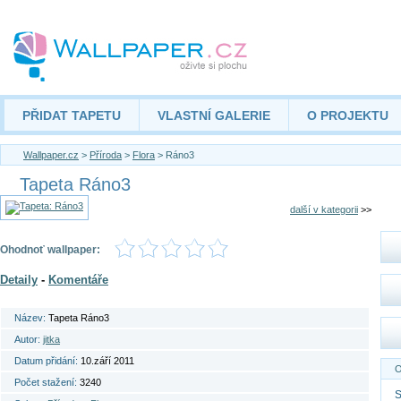
PŘIDAT TAPETU
VLASTNÍ GALERIE
O PROJEKTU
Wallpaper.cz
>
Příroda
>
Flora
> Ráno3
Tapeta Ráno3
další v kategorii
>>
Ohodnoť wallpaper:
Detaily
-
Komentáře
Název:
Tapeta Ráno3
Autor:
jitka
Datum přidání:
10.září 2011
O
Počet stažení:
3240
S