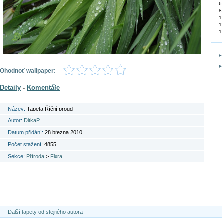
6
8
1
1
1
Ohodnoť wallpaper:
Detaily
-
Komentáře
Název:
Tapeta Říční proud
Autor:
DitkaP
Datum přidání:
28.března 2010
Počet stažení:
4855
Sekce:
Příroda
>
Flora
Další tapety od stejného autora