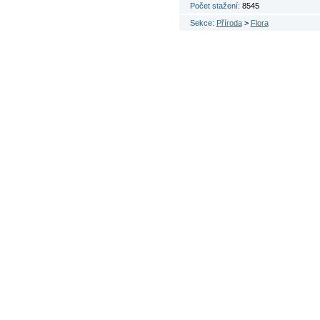
Počet stažení:
8545
Sekce:
Příroda
>
Flora