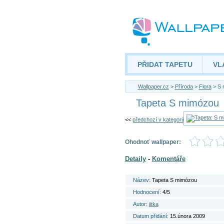
PŘIDAT TAPETU
VL
Wallpaper.cz
>
Příroda
>
Flora
> S 
Tapeta S mimózou
<<
předchozí v kategorii
Ohodnoť wallpaper:
Detaily
-
Komentáře
Název:
Tapeta S mimózou
Hodnocení:
4/5
Autor:
jitka
Datum přidání:
15.února 2009