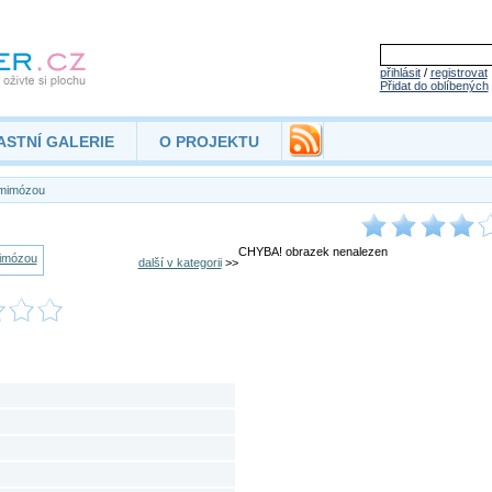
přihlásit
/
registrovat
Přidat do oblíbených
ASTNÍ GALERIE
O PROJEKTU
mimózou
CHYBA! obrazek nenalezen
další v kategorii
>>