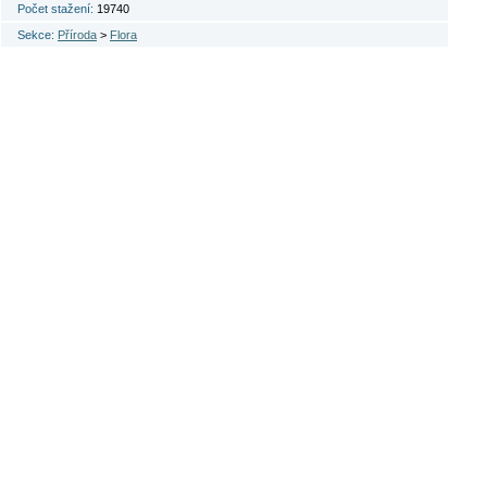
Počet stažení:
19740
Sekce:
Příroda
>
Flora