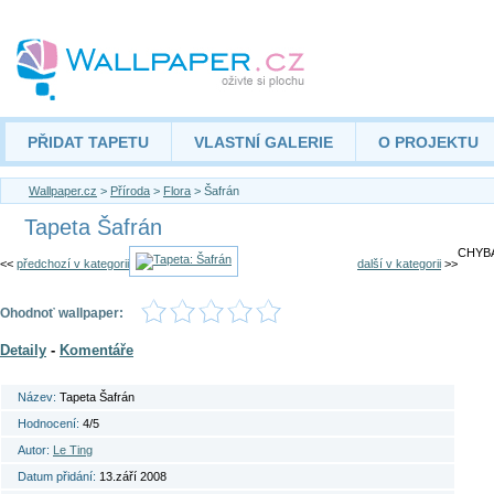
PŘIDAT TAPETU
VLASTNÍ GALERIE
O PROJEKTU
Wallpaper.cz
>
Příroda
>
Flora
> Šafrán
Tapeta Šafrán
CHYBA
<<
předchozí v kategorii
další v kategorii
>>
Ohodnoť wallpaper:
Detaily
-
Komentáře
Název:
Tapeta Šafrán
Hodnocení:
4/5
Autor:
Le Ting
Datum přidání:
13.září 2008