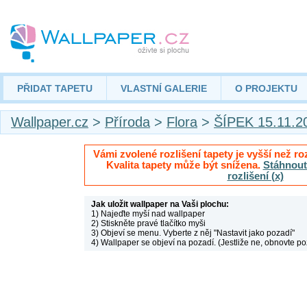
PŘIDAT TAPETU
VLASTNÍ GALERIE
O PROJEKTU
Wallpaper.cz
>
Příroda
>
Flora
>
ŠÍPEK 15.11.2
Vámi zvolené rozlišení tapety je vyšší než roz
Kvalita tapety může být snížena.
Stáhnout 
rozlišení (x)
Jak uložit wallpaper na Vaši plochu:
1) Najeďte myší nad wallpaper
2) Stiskněte pravé tlačítko myši
3) Objeví se menu. Vyberte z něj "Nastavit jako pozadí"
4) Wallpaper se objeví na pozadí. (Jestliže ne, obnovte po