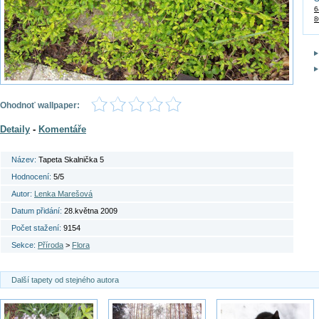
6
8
Ohodnoť wallpaper:
Detaily
-
Komentáře
Název:
Tapeta Skalnička 5
Hodnocení:
5/5
Autor:
Lenka Marešová
Datum přidání:
28.května 2009
Počet stažení:
9154
Sekce:
Příroda
>
Flora
Další tapety od stejného autora