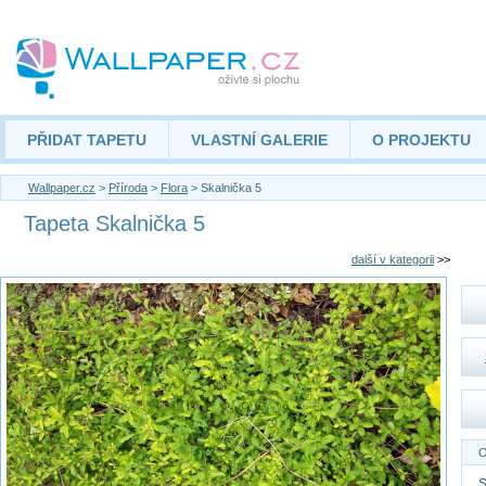
PŘIDAT TAPETU
VLASTNÍ GALERIE
O PROJEKTU
Wallpaper.cz
>
Příroda
>
Flora
> Skalnička 5
Tapeta Skalnička 5
další v kategorii
>>
O
S