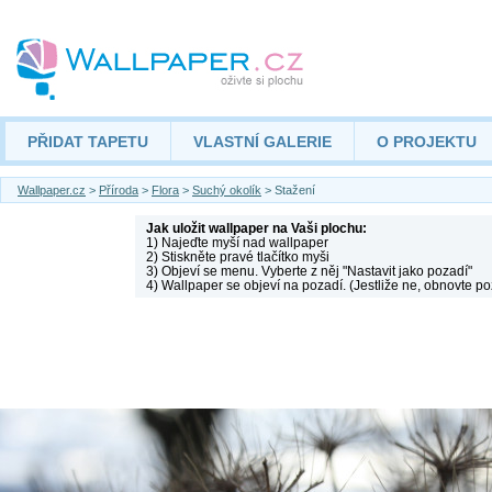
PŘIDAT TAPETU
VLASTNÍ GALERIE
O PROJEKTU
Wallpaper.cz
>
Příroda
>
Flora
>
Suchý okolík
> Stažení
Jak uložit wallpaper na Vaši plochu:
1) Najeďte myší nad wallpaper
2) Stiskněte pravé tlačítko myši
3) Objeví se menu. Vyberte z něj "Nastavit jako pozadí"
4) Wallpaper se objeví na pozadí. (Jestliže ne, obnovte po