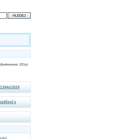
(hodnoceno: 221x)
í 1344x1024
ozlišení x
astní