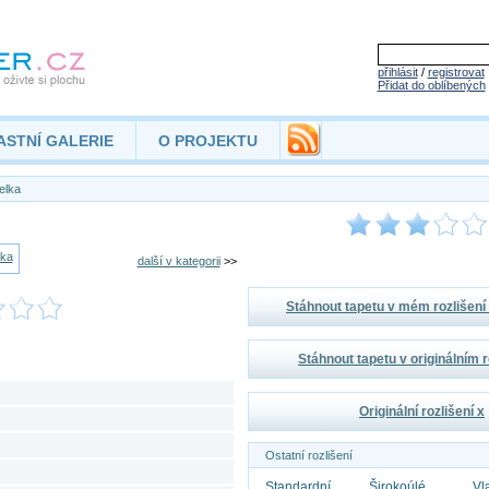
přihlásit
/
registrovat
Přidat do oblíbených
ASTNÍ GALERIE
O PROJEKTU
elka
další v kategorii
>>
Stáhnout tapetu v mém rozlišen
Stáhnout tapetu v originálním r
Originální rozlišení x
Ostatní rozlišení
Standardní
Širokoúlé
Vl