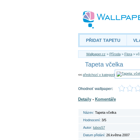
PŘIDAT TAPETU
VL
Wallpaper.cz
>
Příroda
>
Flora
> vč
Tapeta včelka
<<
předchozí v kategorii
Ohodnoť wallpaper:
Detaily
-
Komentáře
Název:
Tapeta včelka
Hodnocení:
3/5
Autor:
lubos57
Datum přidání:
26.května 2007