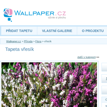
PŘIDAT TAPETU
VLASTNÍ GALERIE
O PROJEKTU
Wallpaper.cz
>
Příroda
>
Flora
> vřesík
Tapeta vřesík
další v kategorii
>>
O
S