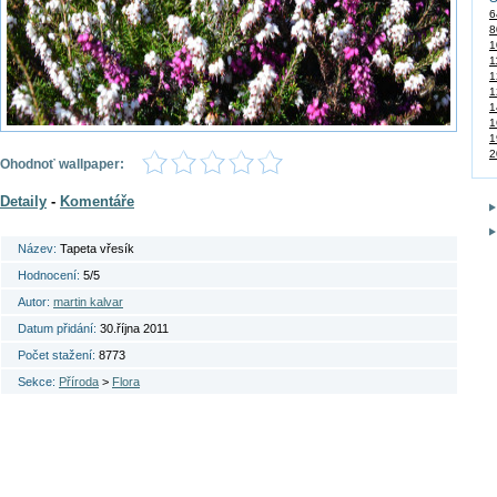
6
8
1
1
1
1
1
1
1
2
Ohodnoť wallpaper:
Detaily
-
Komentáře
Název:
Tapeta vřesík
Hodnocení:
5/5
Autor:
martin kalvar
Datum přidání:
30.října 2011
Počet stažení:
8773
Sekce:
Příroda
>
Flora