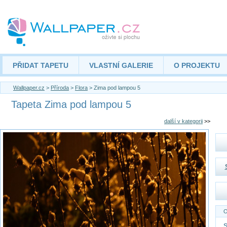
PŘIDAT TAPETU
VLASTNÍ GALERIE
O PROJEKTU
Wallpaper.cz
>
Příroda
>
Flora
> Zima pod lampou 5
Tapeta Zima pod lampou 5
další v kategorii
>>
O
S