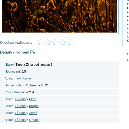
6
8
1
1
1
1
1
1
1
2
Ohodnoť wallpaper:
Detaily
-
Komentáře
Název:
Tapeta Zima pod lampou 5
Hodnocení:
5/5
Autor:
martin kalvar
Datum přidání:
26.března 2012
Počet stažení:
26254
Sekce:
Příroda
>
Flora
Sekce:
Příroda
>
Krajina
Sekce:
Příroda
>
Země
Sekce:
Příroda
>
Ostatní