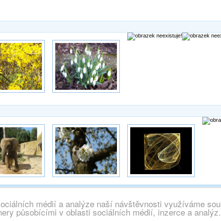
sociálních médií a analýze naší návštěvnosti využíváme sou
chna práva vyhrazena, info@wallpaper.cz
ery působícími v oblasti sociálních médií, inzerce a analýz