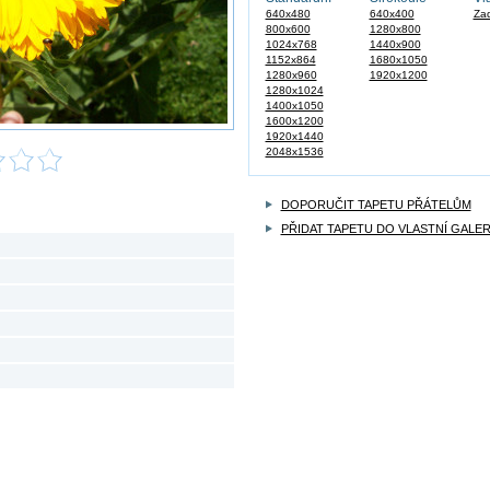
640x480
640x400
Zad
800x600
1280x800
1024x768
1440x900
1152x864
1680x1050
1280x960
1920x1200
1280x1024
1400x1050
1600x1200
1920x1440
2048x1536
DOPORUČIT TAPETU PŘÁTELŮM
PŘIDAT TAPETU DO VLASTNÍ GALER