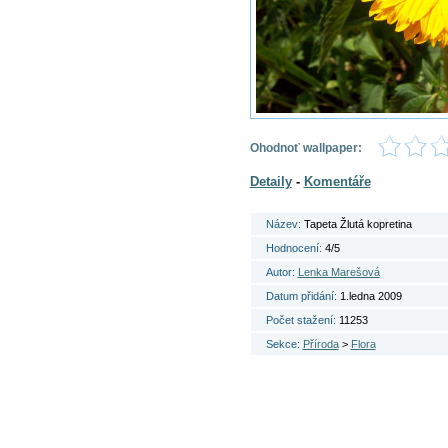
Ohodnoť wallpaper:
Detaily
-
Komentáře
Název:
Tapeta Žlutá kopretina
Hodnocení:
4/5
Autor:
Lenka Marešová
Datum přidání:
1.ledna 2009
Počet stažení:
11253
Sekce:
Příroda
>
Flora