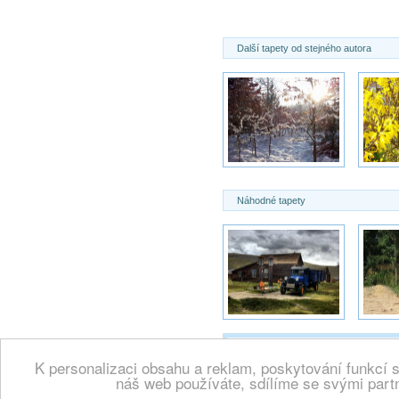
Další tapety od stejného autora
Náhodné tapety
K personalizaci obsahu a reklam, poskytování funkcí 
Copyright 2000 -
Wallpaper.cz, vše
náš web používáte, sdílíme se svými partn