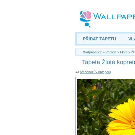
PŘIDAT TAPETU
VL
Wallpaper.cz
>
Příroda
>
Flora
> Žlu
Tapeta Žlutá kopret
<<
předchozí v kategorii