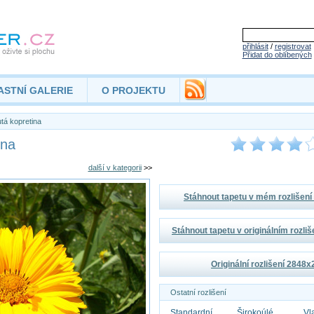
přihlásit
/
registrovat
Přidat do oblíbených
ASTNÍ GALERIE
O PROJEKTU
tá kopretina
ina
další v kategorii
>>
Stáhnout tapetu v mém rozlišen
Stáhnout tapetu v originálním rozli
Originální rozlišení 2848
Ostatní rozlišení
Standardní
Širokoúlé
Vl