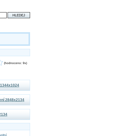
(hodnoceno: 9x)
í 1344x1024
šení 2848x2134
x2134
astní