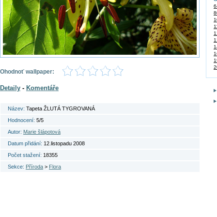
6
8
1
1
1
1
1
1
1
2
Ohodnoť wallpaper:
Detaily
-
Komentáře
Název:
Tapeta ŽLUTÁ TYGROVANÁ
Hodnocení:
5/5
Autor:
Marie šlápotová
Datum přidání:
12.listopadu 2008
Počet stažení:
18355
Sekce:
Příroda
>
Flora