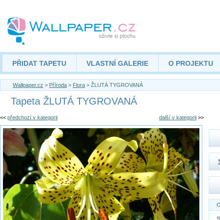
PŘIDAT TAPETU
VLASTNÍ GALERIE
O PROJEKTU
Wallpaper.cz
>
Příroda
>
Flora
> ŽLUTÁ TYGROVANÁ
Tapeta ŽLUTÁ TYGROVANÁ
<<
předchozí v kategorii
další v kategorii
>>
O
S