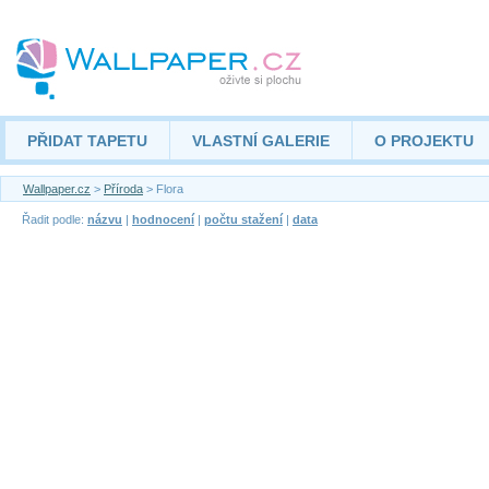
PŘIDAT TAPETU
VLASTNÍ GALERIE
O PROJEKTU
Wallpaper.cz
>
Příroda
> Flora
Řadit podle:
názvu
|
hodnocení
|
počtu stažení
|
data