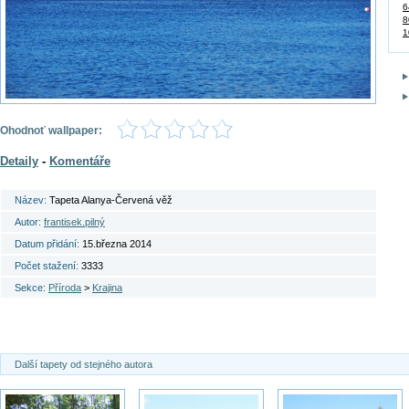
6
8
1
Ohodnoť wallpaper:
Detaily
-
Komentáře
Název:
Tapeta Alanya-Červená věž
Autor:
frantisek.pilný
Datum přidání:
15.března 2014
Počet stažení:
3333
Sekce:
Příroda
>
Krajina
Další tapety od stejného autora