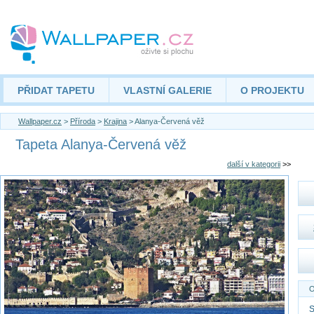
PŘIDAT TAPETU
VLASTNÍ GALERIE
O PROJEKTU
Wallpaper.cz
>
Příroda
>
Krajina
> Alanya-Červená věž
Tapeta Alanya-Červená věž
další v kategorii
>>
O
S