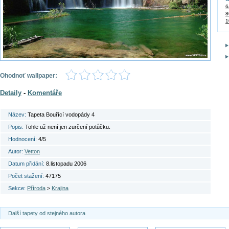
6
8
1
Ohodnoť wallpaper:
Detaily
-
Komentáře
Název:
Tapeta Bouřící vodopády 4
Popis:
Tohle už není jen zurčení potůčku.
Hodnocení:
4/5
Autor:
Vetton
Datum přidání:
8.listopadu 2006
Počet stažení:
47175
Sekce:
Příroda
>
Krajina
Další tapety od stejného autora