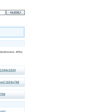
(hodnoceno: 405x)
í 1344x1024
išení 1024x768
x768
astní