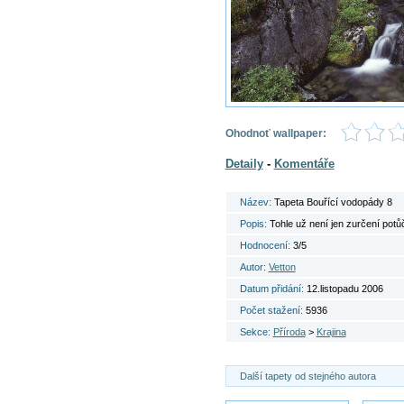
Ohodnoť wallpaper:
Detaily
-
Komentáře
Název:
Tapeta Bouřící vodopády 8
Popis:
Tohle už není jen zurčení potů
Hodnocení:
3/5
Autor:
Vetton
Datum přidání:
12.listopadu 2006
Počet stažení:
5936
Sekce:
Příroda
>
Krajina
Další tapety od stejného autora