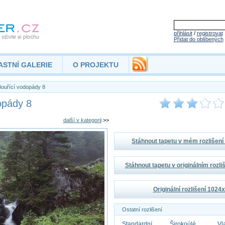
přihlásit
/
registrovat
Přidat do oblíbených
ASTNÍ GALERIE
O PROJEKTU
ouřící vodopády 8
opády 8
další v kategorii
>>
Stáhnout tapetu v mém rozlišen
Stáhnout tapetu v originálním rozl
Originální rozlišení 1024
Ostatní rozlišení
Standardní
Širokoúlé
Vl