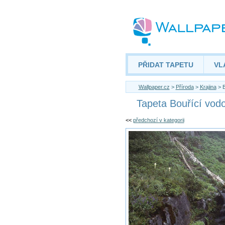
PŘIDAT TAPETU
VL
Wallpaper.cz
>
Příroda
>
Krajina
> B
Tapeta Bouřící vod
<<
předchozí v kategorii