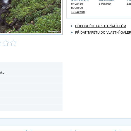
640x480
640x400
Zad
800x600
1024x768
DOPORUČIT TAPETU PŘÁTELŮM
PŘIDAT TAPETU DO VLASTNÍ GALER
čku.