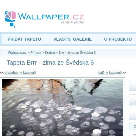
PŘIDAT TAPETU
VLASTNÍ GALERIE
O PROJEKTU
Wallpaper.cz
>
Příroda
>
Krajina
> Brrr - zima ze Švédska 6
Tapeta Brrr - zima ze Švédska 6
<<
předchozí v kategorii
další v kategorii
>>
O
S