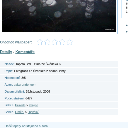
6
8
1
Ohodnoť wallpaper:
Detaily
-
Komentáře
Název:
Tapeta Brrr - zima ze Švédska 6
Popis:
Fotografie ze Švédska z období zimy.
Hodnocení:
3/5
Autor:
bakgrunder.com
Datum přidání:
28.listopadu 2006
Počet stažení:
6477
Sekce:
Příroda
>
Krajina
Sekce:
Umění
>
Digitální
Další tapety od stejného autora