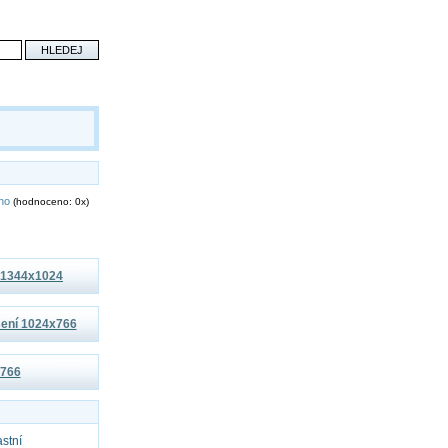
eno
(hodnoceno: 0x)
í 1344x1024
išení 1024x766
x766
astní