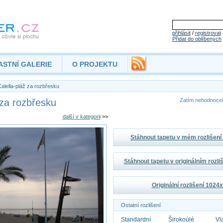
přihlásit
/
registrovat
Přidat do oblíbených
ASTNÍ GALERIE
O PROJEKTU
alella-pláž za rozbřesku
 za rozbřesku
Zatím nehodnoc
další v kategorii
>>
Stáhnout tapetu v mém rozlišen
Stáhnout tapetu v originálním rozl
Originální rozlišení 1024
Ostatní rozlišení
Standardní
Širokoúlé
Vl