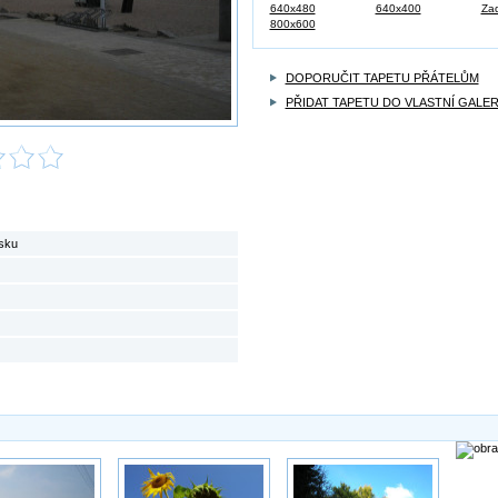
640x480
640x400
Zad
800x600
DOPORUČIT TAPETU PŘÁTELŮM
PŘIDAT TAPETU DO VLASTNÍ GALER
esku