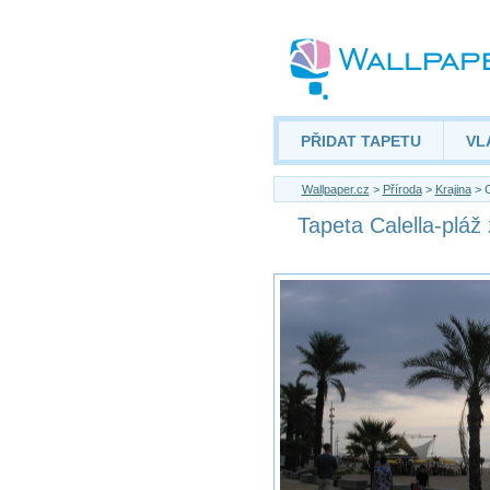
PŘIDAT TAPETU
VL
Wallpaper.cz
>
Příroda
>
Krajina
> C
Tapeta Calella-pláž