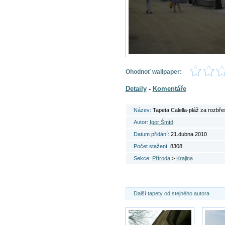
Ohodnoť wallpaper:
Detaily
-
Komentáře
Název:
Tapeta Calella-pláž za rozbř
Autor:
Igor Šmíd
Datum přidání:
21.dubna 2010
Počet stažení:
8308
Sekce:
Příroda
>
Krajina
Další tapety od stejného autora