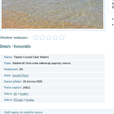
6
8
Ohodnoť wallpaper:
Detaily
-
Komentáře
Název:
Tapeta Crystal Clear Waters
Popis:
Nádherně čistá voda odleskuje paprsky slunce.
Hodnocení:
3/5
Autor:
Joseph Price
Datum přidání:
26.června 2005
Počet stažení:
16821
Sekce:
3D
>
Krajiny
Sekce:
Příroda
>
Krajina
Další tapety od stejného autora