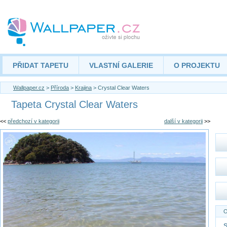
PŘIDAT TAPETU
VLASTNÍ GALERIE
O PROJEKTU
Wallpaper.cz
>
Příroda
>
Krajina
> Crystal Clear Waters
Tapeta Crystal Clear Waters
<<
předchozí v kategorii
další v kategorii
>>
O
S