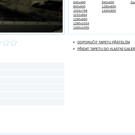
640x480
640x400
Zad
800x600
1280x800
1024x768
1440x900
1152x864
1280x960
1280x1024
1400x1050
DOPORUČIT TAPETU PŘÁTELŮM
PŘIDAT TAPETU DO VLASTNÍ GALER