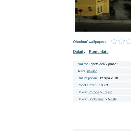
Ohodnoť wallpaper:
Detaily
-
Komentáře
Název:
Tapeta deň v prahe2
Autor:
pavlína
Datum přidání:
12.října 2010
Počet stažení:
10063
Sekce:
Příroda
>
Krajina
Sekce:
Společnost
>
Města