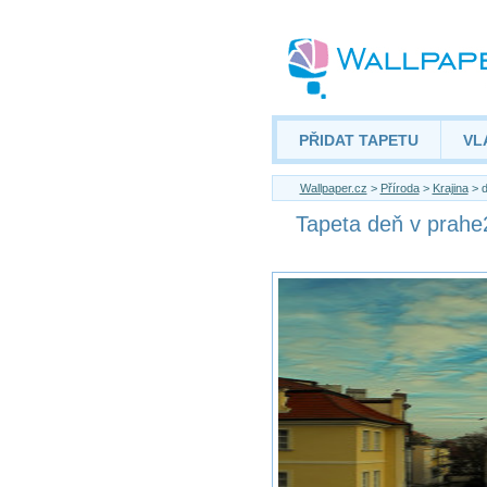
PŘIDAT TAPETU
VL
Wallpaper.cz
>
Příroda
>
Krajina
> d
Tapeta deň v prahe