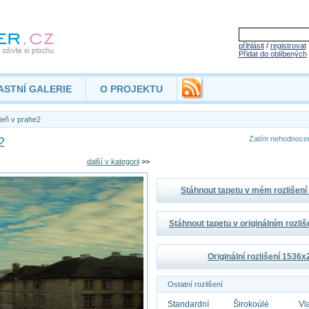
přihlásit
/
registrovat
Přidat do oblíbených
ASTNÍ GALERIE
O PROJEKTU
eň v prahe2
2
Zatím nehodnoc
další v kategorii
>>
Stáhnout tapetu v mém rozlišen
Stáhnout tapetu v originálním rozli
Originální rozlišení 1536
Ostatní rozlišení
Standardní
Širokoúlé
Vl