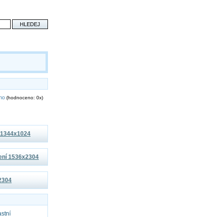
eno
(hodnoceno: 0x)
í 1344x1024
šení 1536x2304
x2304
astní