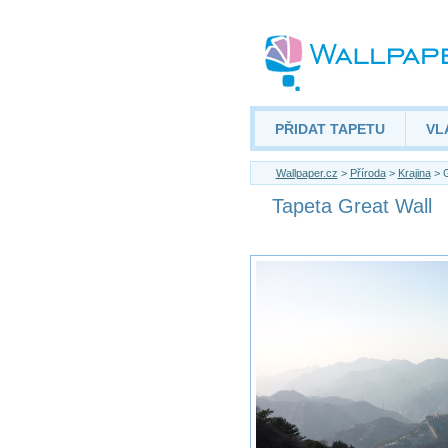
PŘIDAT TAPETU
VL
Wallpaper.cz
>
Příroda
>
Krajina
> G
Tapeta Great Wall