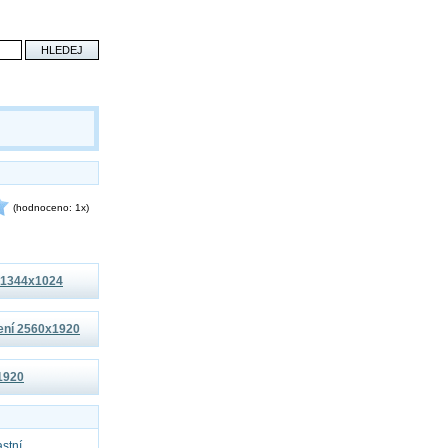
(hodnoceno: 1x)
í 1344x1024
šení 2560x1920
x1920
astní