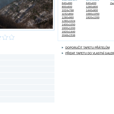
640x480
640x400
Zad
800x600
1280x800
1024x768
1440x900
1152x864
1680x1050
1280x960
1920x1200
1280x1024
1400x1050
1600x1200
1920x1440
2048x1536
DOPORUČIT TAPETU PŘÁTELŮM
PŘIDAT TAPETU DO VLASTNÍ GALER