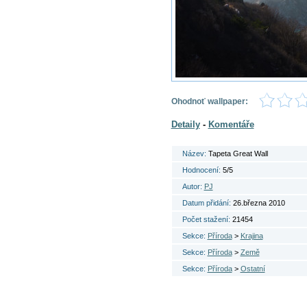
Ohodnoť wallpaper:
Detaily
-
Komentáře
Název:
Tapeta Great Wall
Hodnocení:
5/5
Autor:
PJ
Datum přidání:
26.března 2010
Počet stažení:
21454
Sekce:
Příroda
>
Krajina
Sekce:
Příroda
>
Země
Sekce:
Příroda
>
Ostatní