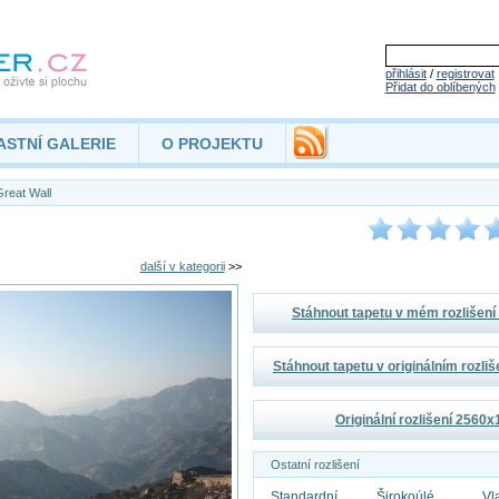
přihlásit
/
registrovat
Přidat do oblíbených
ASTNÍ GALERIE
O PROJEKTU
reat Wall
další v kategorii
>>
Stáhnout tapetu v mém rozlišen
Stáhnout tapetu v originálním rozli
Originální rozlišení 2560
Ostatní rozlišení
Standardní
Širokoúlé
Vl