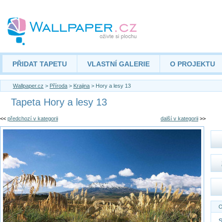
PŘIDAT TAPETU
VLASTNÍ GALERIE
O PROJEKTU
Wallpaper.cz
>
Příroda
>
Krajina
> Hory a lesy 13
Tapeta Hory a lesy 13
<<
předchozí v kategorii
další v kategorii
>>
O
S