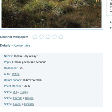
6
8
1
Ohodnoť wallpaper:
Detaily
-
Komentáře
Název:
Tapeta Hory a lesy 13
Popis:
Ohromující horské scenérie.
Hodnocení:
3/5
Autor:
Vetton
Datum přidání:
16.března 2006
Počet stažení:
12636
Sekce:
3D
>
Krajiny
Sekce:
Příroda
>
Krajina
Sekce:
Umění
>
Digitální