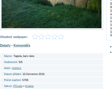
6
8
1
1
1
1
1
1
1
2
Ohodnoť wallpaper:
Detaily
-
Komentáře
Název:
Tapeta Jaro ráno
Hodnocení:
5/5
Autor:
mohoro
Datum přidání:
10.července 2016
Počet stažení:
5709
Sekce:
Příroda
>
Krajina