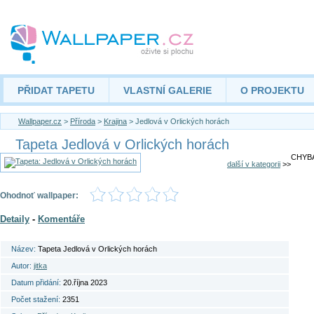
PŘIDAT TAPETU
VLASTNÍ GALERIE
O PROJEKTU
Wallpaper.cz
>
Příroda
>
Krajina
> Jedlová v Orlických horách
Tapeta Jedlová v Orlických horách
CHYBA
další v kategorii
>>
Ohodnoť wallpaper:
Detaily
-
Komentáře
Název:
Tapeta Jedlová v Orlických horách
Autor:
jitka
Datum přidání:
20.října 2023
Počet stažení:
2351