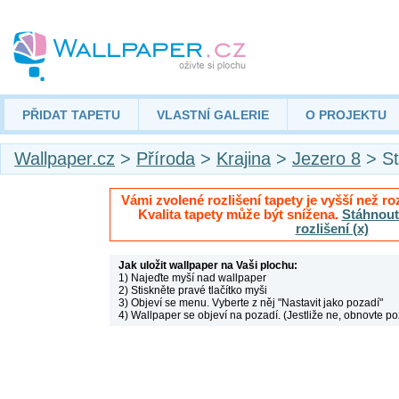
PŘIDAT TAPETU
VLASTNÍ GALERIE
O PROJEKTU
Wallpaper.cz
>
Příroda
>
Krajina
>
Jezero 8
> St
Vámi zvolené rozlišení tapety je vyšší než roz
Kvalita tapety může být snížena.
Stáhnout 
rozlišení (x)
Jak uložit wallpaper na Vaši plochu:
1) Najeďte myší nad wallpaper
2) Stiskněte pravé tlačítko myši
3) Objeví se menu. Vyberte z něj "Nastavit jako pozadí"
4) Wallpaper se objeví na pozadí. (Jestliže ne, obnovte po