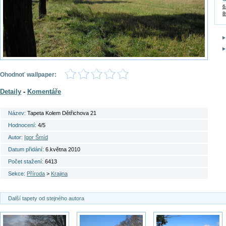
6
8
Ohodnoť wallpaper:
Detaily
-
Komentáře
Název:
Tapeta Kolem Dětřichova 21
Hodnocení:
4/5
Autor:
Igor Šmíd
Datum přidání:
6.května 2010
Počet stažení:
6413
Sekce:
Příroda
>
Krajina
Další tapety od stejného autora