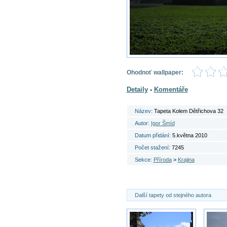
Ohodnoť wallpaper:
Detaily
-
Komentáře
Název:
Tapeta Kolem Dětřichova 32
Autor:
Igor Šmíd
Datum přidání:
5.května 2010
Počet stažení:
7245
Sekce:
Příroda
>
Krajina
Další tapety od stejného autora