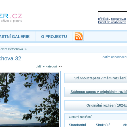
přihlásit
/
registrovat
Přidat do oblíbených
ASTNÍ GALERIE
O PROJEKTU
olem Dětřichova 32
chova 32
Zatím nehodnoc
další v kategorii
>>
Stáhnout tapetu v mém rozlišen
Stáhnout tapetu v originálním rozl
Originální rozlišení 1024
Ostatní rozlišení
Standardní
Širokoúlé
Vl