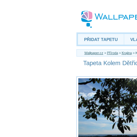
PŘIDAT TAPETU
VL
Wallpaper.cz
>
Příroda
>
Krajina
> K
Tapeta Kolem Dětři