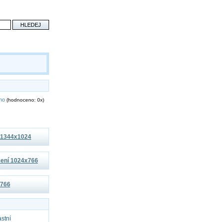
eno
(hodnoceno: 0x)
í 1344x1024
išení 1024x766
x766
astní