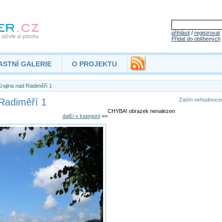
přihlásit
/
registrovat
Přidat do oblíbených
ASTNÍ GALERIE
O PROJEKTU
rajina nad Radiměří 1
 Radiměří 1
Zatím nehodnoc
CHYBA! obrazek nenalezen
další v kategorii
>>