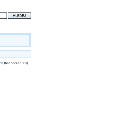
eno
(hodnoceno: 0x)