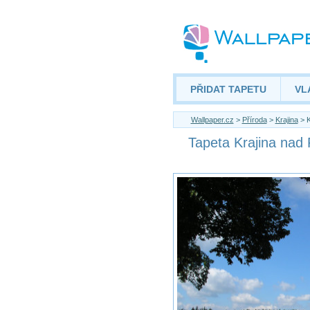
PŘIDAT TAPETU
VL
Wallpaper.cz
>
Příroda
>
Krajina
> K
Tapeta Krajina nad